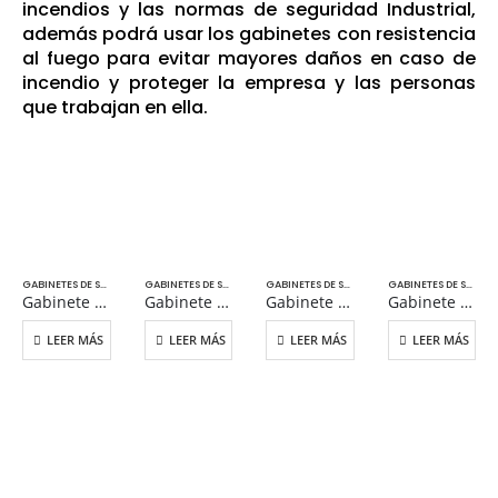
incendios y las normas de seguridad Industrial,
además podrá usar los gabinetes con resistencia
al fuego para evitar mayores daños en caso de
incendio y proteger la empresa y las personas
que trabajan en ella.
GABINETES DE SEGURIDAD
GABINETES DE SEGURIDAD
GABINETES DE SEGURIDAD
GABINETES DE SEGURIDAD
Gabinete para inflamables 45 gal 90 min
Gabinete para inflamables tambor vertical 110 gal
Gabinete para inflamables con rodillos para tambor 115 gal
Gabinete para inflamables 45 gal
LEER MÁS
LEER MÁS
LEER MÁS
LEER MÁS