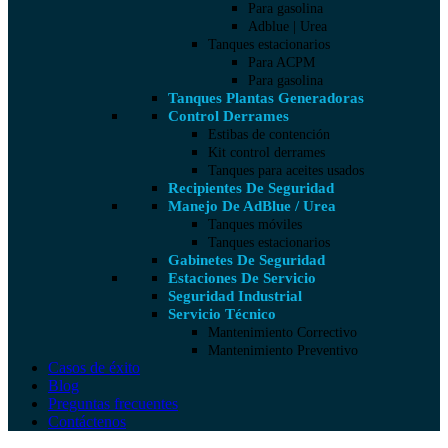
Para gasolina
Adblue | Urea
Tanques estacionarios
Para ACPM
Para gasolina
Tanques Plantas Generadoras
Control Derrames
Estibas de contención
Kit control derrames
Tanques para aceites usados
Recipientes De Seguridad
Manejo De AdBlue / Urea
Tanques móviles
Tanques estacionarios
Gabinetes De Seguridad
Estaciones De Servicio
Seguridad Industrial
Servicio Técnico
Mantenimiento Correctivo
Mantenimiento Preventivo
Casos de éxito
Blog
Preguntas frecuentes
Contáctenos