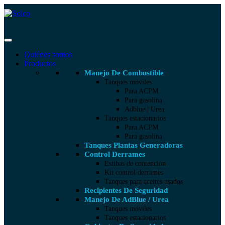
Quiénes somos
Productos
Manejo De Combustible
Tanques móviles
Para ACPM
Para gasolina
Adblue | Urea
Tanques estacionarios
Para ACPM
Para gasolina
Tanques Plantas Generadoras
Control Derrames
Estibas de contención
Kit control derrames
Tanques para aceites usados
Recipientes De Seguridad
Manejo De AdBlue / Urea
Tanques móviles
Tanques estacionarios