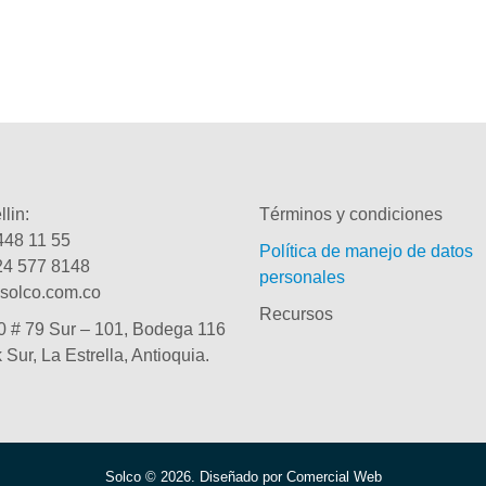
lin:
Términos y condiciones
448 11 55
Política de manejo de datos
24 577 8148
personales
solco.com.co
Recursos
0 # 79 Sur – 101, Bodega 116
k Sur, La Estrella, Antioquia.
Solco © 2026. Diseñado por Comercial Web