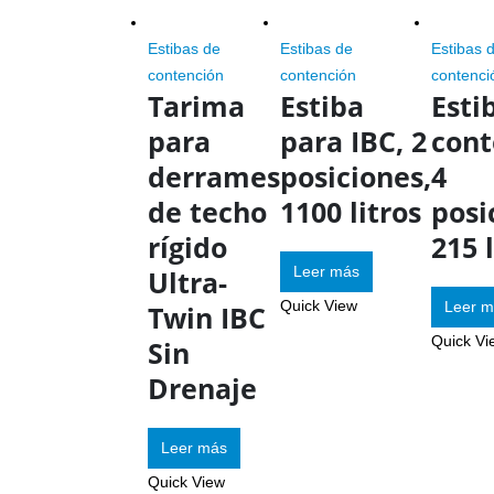
Estibas de
Estibas de
Estibas 
contención
contención
contenci
Tarima
Estiba
Esti
para
para IBC, 2
cont
derrames
posiciones,
4
de techo
1100 litros
posi
rígido
215 
Leer más
Ultra-
Quick View
Leer m
Twin IBC
Quick Vi
Sin
Drenaje
Leer más
Quick View