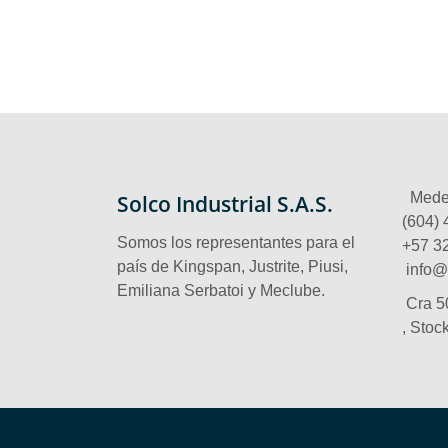
Solco Industrial S.A.S.
Medel
(604) 
Somos los representantes para el
‪+57 3
país de Kingspan, Justrite, Piusi,
info@
Emiliana Serbatoi y Meclube.
Cra 5
, Stoc