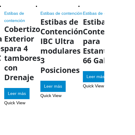
Estibas de
Estibas de contención
Estibas de contención
Estibas de
Estiba de
contención
Cobertizo
Contención
Contención
a
Exterior
IBC Ultra
para
s
para 4
modulares
Estantes,
C
tambores
3
66 Galones
con
Posiciones
Drenaje
Leer más
Quick View
Leer más
Esti
Leer más
Quick View
cont
Es
Quick View
co
2
po