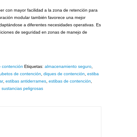
der con mayor facilidad a la zona de retención para
guración modular también favorece una mejor
daptándose a diferentes necesidades operativas. Es
ondiciones de seguridad en zonas de manejo de
e contención
Etiquetas:
almacenamiento seguro
,
ubetos de contención
,
diques de contención
,
estiba
ar
,
estibas antiderrames
,
estibas de contención
,
,
sustancias peligrosas