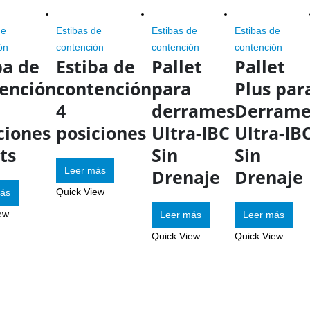
de
Estibas de
Estibas de
Estibas de
ón
contención
contención
contención
ba de
Estiba de
Pallet
Pallet
ención
contención
para
Plus par
4
derrames
Derrame
ciones
posiciones
Ultra-IBC
Ultra-IB
lts
Sin
Sin
Leer más
Drenaje
Drenaje
Quick View
ás
ew
Leer más
Leer más
Quick View
Quick View