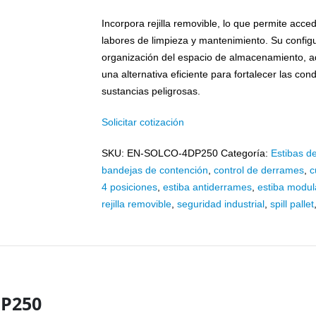
Incorpora rejilla removible, lo que permite acce
labores de limpieza y mantenimiento. Su confi
organización del espacio de almacenamiento, a
una alternativa eficiente para fortalecer las c
sustancias peligrosas.
Solicitar cotización
SKU:
EN-SOLCO-4DP250
Categoría:
Estibas d
bandejas de contención
,
control de derrames
,
c
4 posiciones
,
estiba antiderrames
,
estiba modul
rejilla removible
,
seguridad industrial
,
spill pallet
DP250