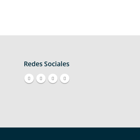
Le
Quic
Redes Sociales