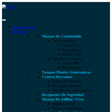
Quiénes somos
Productos
Manejo De Combustible
Tanques móviles
Para ACPM
Para gasolina
Adblue | Urea
Tanques estacionarios
Para ACPM
Para gasolina
Tanques Plantas Generadoras
Control Derrames
Estibas de contención
Kit control derrames
Tanques para aceites usados
Recipientes De Seguridad
Manejo De AdBlue / Urea
Tanques móviles
Tanques estacionarios