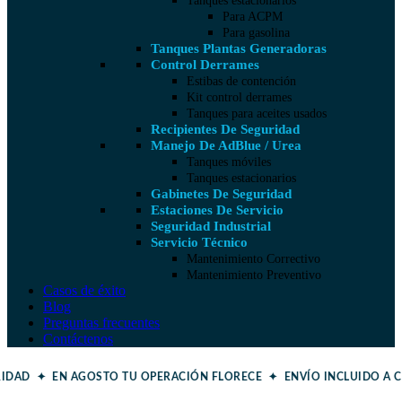
Tanques estacionarios
Para ACPM
Para gasolina
Tanques Plantas Generadoras
Control Derrames
Estibas de contención
Kit control derrames
Tanques para aceites usados
Recipientes De Seguridad
Manejo De AdBlue / Urea
Tanques móviles
Tanques estacionarios
Gabinetes De Seguridad
Estaciones De Servicio
Seguridad Industrial
Servicio Técnico
Mantenimiento Correctivo
Mantenimiento Preventivo
Casos de éxito
Blog
Preguntas frecuentes
Contáctenos
URIDAD ✦ EN AGOSTO TU OPERACIÓN FLORECE ✦
ENVÍO INCLUIDO A 