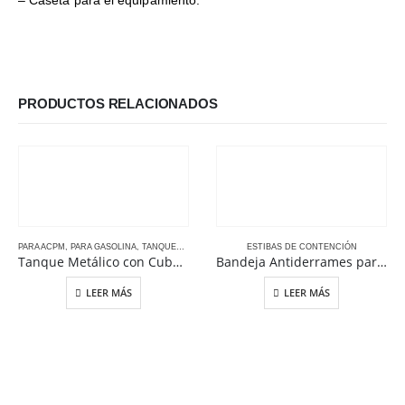
– Caseta para el equipamiento.
PRODUCTOS RELACIONADOS
PARA ACPM
,
PARA GASOLINA
,
TANQUES ESTACIONARIOS
ESTIBAS DE CONTENCIÓN
Tanque Metálico con Cuba 110% de Contención, 2.400 galones
Bandeja Antiderrames para Laboratorio 11.3 L
LEER MÁS
LEER MÁS