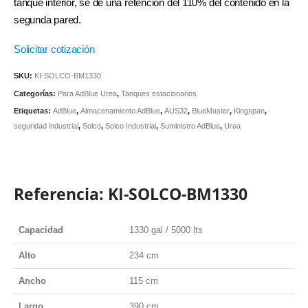
tanque interior, se de una retención del 110% del contenido en la
segunda pared.
Solicitar cotización
SKU:
KI-SOLCO-BM1330
Categorías:
Para AdBlue Urea
,
Tanques estacionarios
Etiquetas:
AdBlue
,
Almacenamiento AdBlue
,
AUS32
,
BlueMaster
,
Kingspan
,
seguridad industrial
,
Solco
,
Solco Industrial
,
Suministro AdBlue
,
Urea
Referencia: KI-SOLCO-BM1330
Capacidad
1330 gal / 5000 lts
Alto
234 cm
Ancho
115 cm
Largo
390 cm