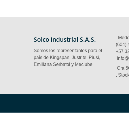
Solco Industrial S.A.S.
Medel
(604) 
Somos los representantes para el
‪+57 3
país de Kingspan, Justrite, Piusi,
info@
Emiliana Serbatoi y Meclube.
Cra 5
, Stoc