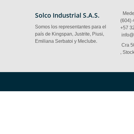
Solco Industrial S.A.S.
Medel
(604) 
Somos los representantes para el
‪+57 3
país de Kingspan, Justrite, Piusi,
info@
Emiliana Serbatoi y Meclube.
Cra 5
, Stoc