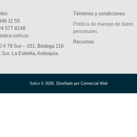
lin:
Términos y condiciones
448 11 55
Política de manejo de datos
24 577 8148
personales
solco.com.co
Recursos
0 # 79 Sur – 101, Bodega 116
k Sur, La Estrella, Antioquia.
Solco © 2026. Diseñado por Comercial Web