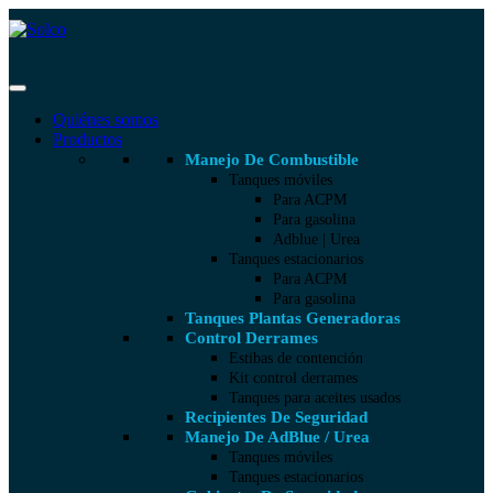
Quiénes somos
Productos
Manejo De Combustible
Tanques móviles
Para ACPM
Para gasolina
Adblue | Urea
Tanques estacionarios
Para ACPM
Para gasolina
Tanques Plantas Generadoras
Control Derrames
Estibas de contención
Kit control derrames
Tanques para aceites usados
Recipientes De Seguridad
Manejo De AdBlue / Urea
Tanques móviles
Tanques estacionarios