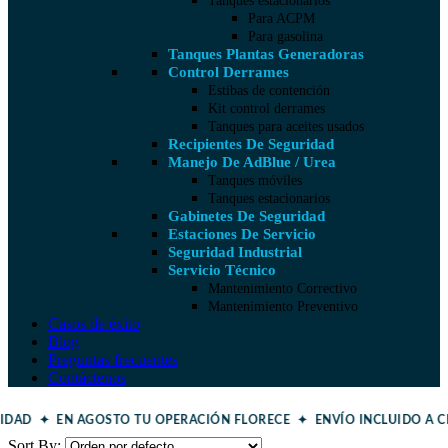
Tanques estacionarios
Para ACPM
Para gasolina
Tanques Plantas Generadoras
Control Derrames
Estibas de contención
Kit control derrames
Tanques para aceites usados
Recipientes De Seguridad
Manejo De AdBlue / Urea
Tanques móviles
Tanques estacionarios
Gabinetes De Seguridad
Estaciones De Servicio
Seguridad Industrial
Servicio Técnico
Mantenimiento Correctivo
Mantenimiento Preventivo
Casos de éxito
Blog
Preguntas frecuentes
Contáctenos
RIDAD ✦ EN AGOSTO TU OPERACIÓN FLORECE ✦
ENVÍO INCLUIDO A C
Sort By: