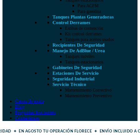
Tanques estacionarios
Para ACPM
Para gasolina
Tanques Plantas Generadoras
Control Derrames
Estibas de contención
Kit control derrames
Tanques para aceites usados
Recipientes De Seguridad
Manejo De AdBlue / Urea
Tanques móviles
Tanques estacionarios
Gabinetes De Seguridad
Estaciones De Servicio
Seguridad Industrial
Servicio Técnico
Mantenimiento Correctivo
Mantenimiento Preventivo
Casos de éxito
Blog
Preguntas frecuentes
Contáctenos
URIDAD ✦ EN AGOSTO TU OPERACIÓN FLORECE ✦
ENVÍO INCLUIDO A 