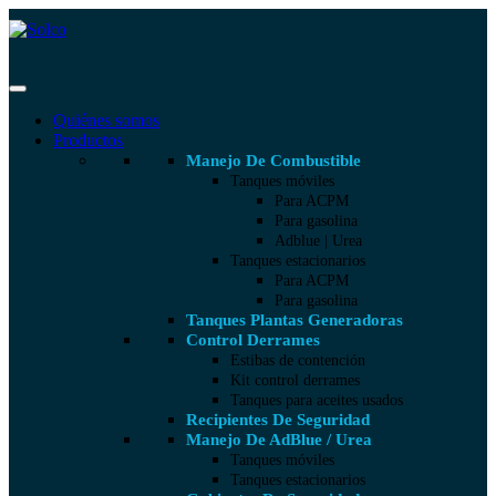
Quiénes somos
Productos
Manejo De Combustible
Tanques móviles
Para ACPM
Para gasolina
Adblue | Urea
Tanques estacionarios
Para ACPM
Para gasolina
Tanques Plantas Generadoras
Control Derrames
Estibas de contención
Kit control derrames
Tanques para aceites usados
Recipientes De Seguridad
Manejo De AdBlue / Urea
Tanques móviles
Tanques estacionarios